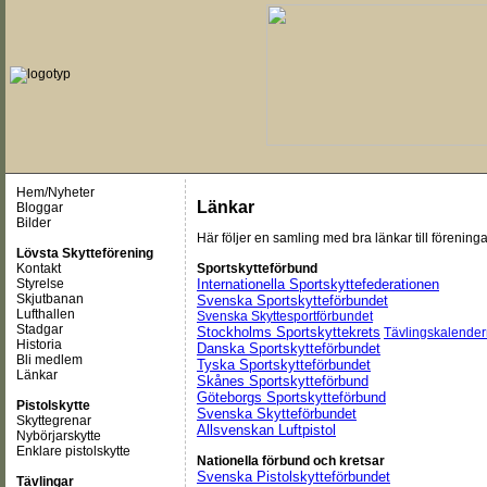
Hem/Nyheter
Länkar
Bloggar
Bilder
Här följer en samling med bra länkar till föreningar
Lövsta Skytteförening
Kontakt
Sportskytteförbund
Styrelse
Internationella Sportskyttefederationen
Skjutbanan
Svenska Sportskytteförbundet
Lufthallen
Svenska Skyttesportförbundet
Stadgar
Stockholms Sportskyttekrets
Tävlingskalender
Historia
Danska Sportskytteförbundet
Bli medlem
Tyska Sportskytteförbundet
Länkar
Skånes Sportskytteförbund
Göteborgs Sportskytteförbund
Pistolskytte
Svenska Skytteförbundet
Skyttegrenar
Allsvenskan Luftpistol
Nybörjarskytte
Enklare pistolskytte
Nationella förbund och kretsar
Svenska Pistolskytteförbundet
Tävlingar