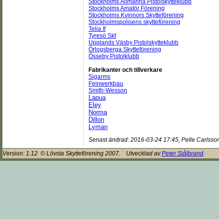
Stockholms Allmänna Pistolskytteklubb
Stockholms Amatör Förening
Stockholms Kvinnors Skytteförening
Stockholmspolisens skytteförening
Telia If
Tyresö Skf
Upplands Väsby Pistolskytteklubb
Örlogsberga Skytteförening
Össeby Pistolklubb
Fabrikanter och tillverkare
Sigarms
Feinwerkbau
Smith-Wesson
Lapua
Eley
Norma
Dillon
Lyman
Senast ändrad:
2016-03-24 17:45
,
Pelle Carlsso
Version:
1.12
© Lövsta Skytteförening 2007. Utvecklad av
Peter Stålbrand
.