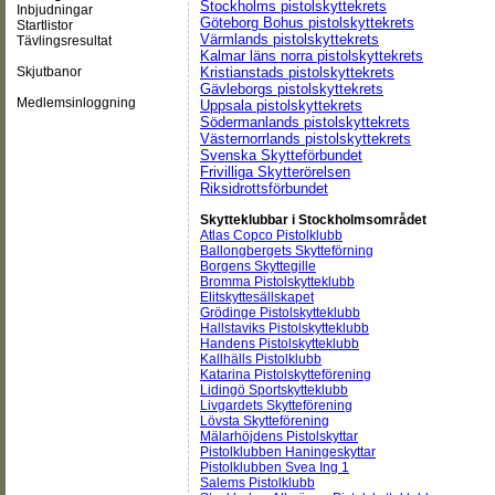
Stockholms pistolskyttekrets
Inbjudningar
Göteborg Bohus pistolskyttekrets
Startlistor
Värmlands pistolskyttekrets
Tävlingsresultat
Kalmar läns norra pistolskyttekrets
Skjutbanor
Kristianstads pistolskyttekrets
Gävleborgs pistolskyttekrets
Medlemsinloggning
Uppsala pistolskyttekrets
Södermanlands pistolskyttekrets
Västernorrlands pistolskyttekrets
Svenska Skytteförbundet
Frivilliga Skytterörelsen
Riksidrottsförbundet
Skytteklubbar i Stockholmsområdet
Atlas Copco Pistolklubb
Ballongbergets Skytteförning
Borgens Skyttegille
Bromma Pistolskytteklubb
Elitskyttesällskapet
Grödinge Pistolskytteklubb
Hallstaviks Pistolskytteklubb
Handens Pistolskytteklubb
Kallhälls Pistolklubb
Katarina Pistolskytteförening
Lidingö Sportskytteklubb
Livgardets Skytteförening
Lövsta Skytteförening
Mälarhöjdens Pistolskyttar
Pistolklubben Haningeskyttar
Pistolklubben Svea Ing 1
Salems Pistolklubb