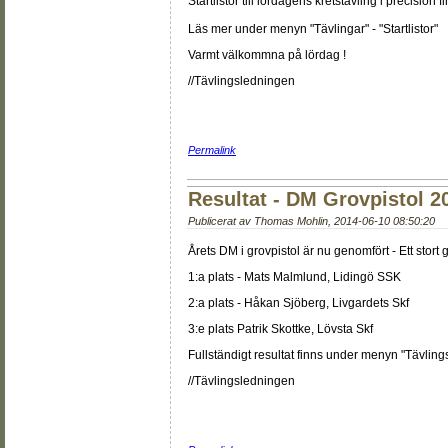
Startlistor till lördagens kretstävling i precision
Läs mer under menyn "Tävlingar" - "Startlistor"
Varmt välkommna på lördag !
//Tävlingsledningen
Permalink
Resultat - DM Grovpistol 2
Publicerat av
Thomas Mohlin
,
2014-06-10 08:50:20
Årets DM i grovpistol är nu genomfört - Ett stort gr
1:a plats - Mats Malmlund, Lidingö SSK
2:a plats - Håkan Sjöberg, Livgardets Skf
3:e plats Patrik Skottke, Lövsta Skf
Fullständigt resultat finns under menyn "Tävlings
//Tävlingsledningen