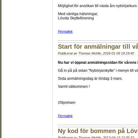
Möjlighet för ansökan till nästa års nybörjarkur
Med vänliga hälsningar,
Lövsta Skytteförening
Permalink
Start för anmälningar till v
Publicerat av
Thomas Mohlin
,
2018-01-09 19:19:40
Nu har vi öppnat anmälningssidan för vårens N
Gå in på på sidan "Nybörjarskytte" i menyn till 
Sista anmälningsdag är lördag 3 mars.
Varmt välkommen !
//Styrelsen
Permalink
Ny kod för bommen på Löv
Publicerat av
Thomas Mohlin
,
2017-04-13 13:35:32