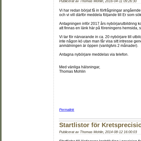
Publicerat av
Thomas Mohlin
,
2016-04-11 09:26:30
Vi har redan börjat få in förfrågningar angående 
och vi vill därför meddela följande till Er som sö
Antagningen inför 2017 års nybörjarutbildnng k
att finnas en länk här på föreningens hemsida, se
Vi tar för närvarande in ca. 20 nybörjare till ut
inte någon kö utan man får visa sitt intresse 
anmälningen är öppen (vanligtvis 2 månader).
Antagna nybörjare meddelas via telefon.
Med vänliga hälsningar,
Thomas Mohlin
Permalink
Startlistor för Kretsprecisi
Publicerat av
Thomas Mohlin
,
2014-08-12 16:00:03