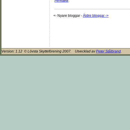
Permalink
<- Nyare bloggar
-
Äldre bloggar ->
Version:
1.12
© Lövsta Skytteförening 2007. Utvecklad av
Peter Stålbrand
.