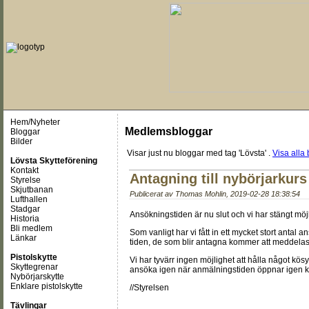
Hem/Nyheter
Medlemsbloggar
Bloggar
Bilder
Visar just nu
bloggar med tag 'Lövsta'
.
Visa alla 
Lövsta Skytteförening
Kontakt
Antagning till nybörjarkurs
Styrelse
Skjutbanan
Publicerat av
Thomas Mohlin
,
2019-02-28 18:38:54
Lufthallen
Stadgar
Ansökningstiden är nu slut och vi har stängt möjl
Historia
Bli medlem
Som vanligt har vi fått in ett mycket stort anta
Länkar
tiden, de som blir antagna kommer att meddelas v
Pistolskytte
Vi har tyvärr ingen möjlighet att hålla något kösy
Skyttegrenar
ansöka igen när anmälningstiden öppnar igen kr
Nybörjarskytte
Enklare pistolskytte
//Styrelsen
Tävlingar