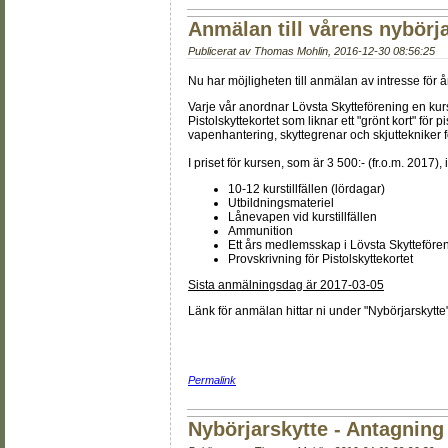
Anmälan till vårens nybörja
Publicerat av
Thomas Mohlin
,
2016-12-30 08:56:25
Nu har möjligheten till anmälan av intresse för å
Varje vår anordnar Lövsta Skytteförening en kurs i
Pistolskyttekortet som liknar ett "grönt kort" för 
vapenhantering, skyttegrenar och skjuttekniker fö
I priset för kursen, som är 3 500:- (fr.o.m. 2017), 
10-12 kurstillfällen (lördagar)
Utbildningsmateriel
Lånevapen vid kurstillfällen
Ammunition
Ett års medlemsskap i Lövsta Skytteföre
Provskrivning för Pistolskyttekortet
Sista anmälningsdag är 2017-03-05
Länk för anmälan hittar ni under "Nybörjarskytte"
Permalink
Nybörjarskytte - Antagning 