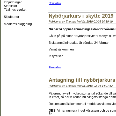
Inbjudningar
Permalink
Startlistor
Tävlingsresultat
Nybörjarkurs i skytte 2019
Skjutbanor
Publicerat av
Thomas Mohlin
,
2019-01-03 10:19:49
Medlemsinloggning
Nu har vi öppnat anmälningssidan för vårens N
Gå in på på sidan "Nybörjarskytte" i menyn till 
Sista anmälningsdag är söndag 24 februari.
Varmt välkommen !
//Styrelsen
Permalink
Antagning till nybörjarkurs 
Publicerat av
Thomas Mohlin
,
2018-02-04 14:07:32
På grund av ett mycket stort antal sökande till v
ta emot, så har vi redan nu tvingats stänga anmä
De som ansökt kommer att meddelas via mail/tel
OBS!
Vi har numera inget kösystem och de som int
år.