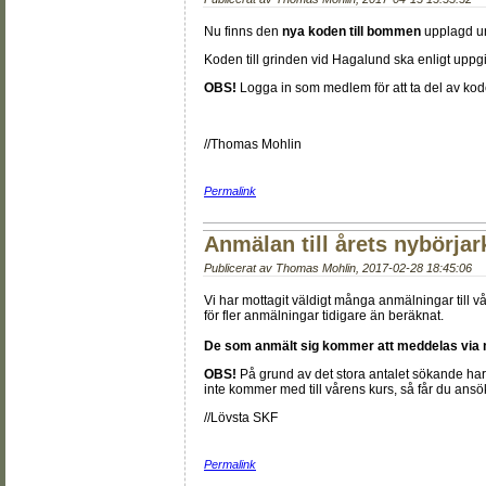
Nu finns den
nya koden till bommen
upplagd un
Koden till grinden vid Hagalund ska enligt uppg
OBS!
Logga in som medlem för att ta del av kod
//Thomas Mohlin
Permalink
Anmälan till årets nybörjar
Publicerat av
Thomas Mohlin
,
2017-02-28 18:45:06
Vi har mottagit väldigt många anmälningar till vå
för fler anmälningar tidigare än beräknat.
De som anmält sig kommer att meddelas via mail
OBS!
På grund av det stora antalet sökande har
inte kommer med till vårens kurs, så får du ansök
//Lövsta SKF
Permalink