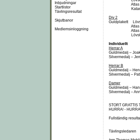
Lövsta 1 
Inbjudningar
Atlas 2 –
Startlistor
Katarina 1
Tävlingsresultat
Div 2
Skjutbanor
Guldplakett Löv
Atlas 4 –
Medlemsinloggning
Atlas 3 –
Lövsta 3 
Individuellt
Herrar A
Guldmedalj – Joa
Silvermedalj – Je
Herrar B
Guldmedalj – Henr
Silvermedalj – Pat
Damer
Guldmedalj – Han
Silvermedalj – An
STORT GRATTIS 
HURRA! - HURRA
Fullständig resulta
Tävlingsledaren