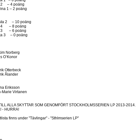
– 6 poäng
 4 poäng
 – 2 poäng
sta 2 – 10 poäng
 8 poäng
 6 poäng
– 0 poäng
kim Norberg
ns O’Konor
ik Otterbeck
rik Ålander
na Eriksson
n-Marie Virtanen
TILL ALLA SKYTTAR SOM GENOMFÖRT STOCKHOLMSSERIEN LP 2013-2014.
! - HURRA!
tlista finns under "Tävlingar" - "Sthlmserien LP"