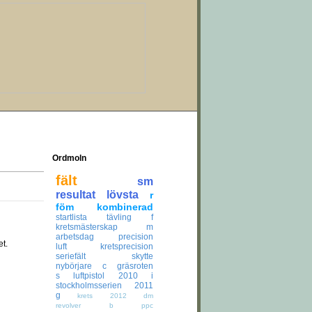
Ordmoln
fält
sm
resultat
lövsta
r
föm
kombinerad
startlista
tävling
f
kretsmästerskap
m
arbetsdag
precision
et.
luft
kretsprecision
seriefält
skytte
nybörjare
c
gräsroten
s
luftpistol
2010
i
stockholmsserien
2011
g
krets
2012
dm
revolver
b
ppc