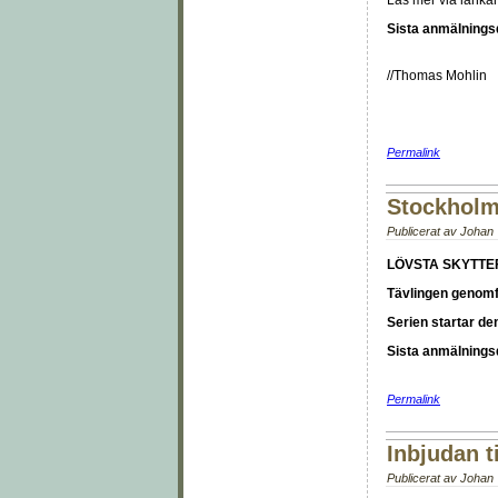
Läs mer via länkar
Sista anmälnings
//Thomas Mohlin
Permalink
Stockholms
Publicerat av
Johan T
LÖVSTA SKYTTE
Tävlingen genomf
Serien startar de
Sista anmälningsd
Permalink
Inbjudan t
Publicerat av
Johan T