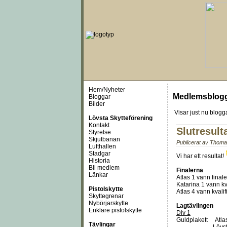
Hem/Nyheter
Medlemsblog
Bloggar
Bilder
Visar just nu
blogga
Lövsta Skytteförening
Kontakt
Slutresult
Styrelse
Skjutbanan
Publicerat av
Thoma
Lufthallen
Stadgar
Vi har ett resultat!
Historia
Bli medlem
Finalerna
Länkar
Atlas 1 vann final
Katarina 1 vann kv
Pistolskytte
Atlas 4 vann kvalif
Skyttegrenar
Nybörjarskytte
Lagtävlingen
Enklare pistolskytte
Div 1
Guldplakett Atl
Tävlingar