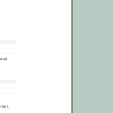
er på
 lag 1,