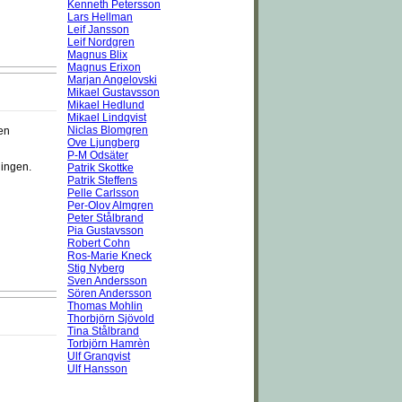
Kenneth Petersson
Lars Hellman
Leif Jansson
Leif Nordgren
Magnus Blix
Magnus Erixon
Marjan Angelovski
Mikael Gustavsson
Mikael Hedlund
Mikael Lindqvist
Niclas Blomgren
gen
Ove Ljungberg
P-M Odsäter
ningen.
Patrik Skottke
Patrik Steffens
Pelle Carlsson
Per-Olov Almgren
Peter Stålbrand
Pia Gustavsson
Robert Cohn
Ros-Marie Kneck
Stig Nyberg
Sven Andersson
Sören Andersson
Thomas Mohlin
Thorbjörn Sjövold
Tina Stålbrand
Torbjörn Hamrèn
Ulf Granqvist
Ulf Hansson