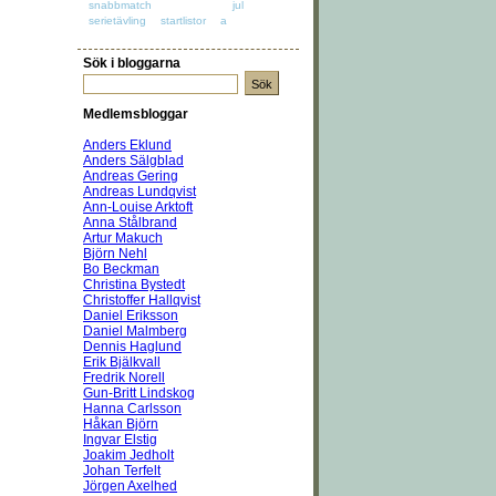
snabbmatch
jul
serietävling
startlistor
a
Sök i bloggarna
Medlemsbloggar
Anders Eklund
Anders Sälgblad
Andreas Gering
Andreas Lundqvist
Ann-Louise Arktoft
Anna Stålbrand
Artur Makuch
Björn Nehl
Bo Beckman
Christina Bystedt
Christoffer Hallqvist
Daniel Eriksson
Daniel Malmberg
Dennis Haglund
Erik Bjälkvall
Fredrik Norell
Gun-Britt Lindskog
Hanna Carlsson
Håkan Björn
Ingvar Elstig
Joakim Jedholt
Johan Terfelt
Jörgen Axelhed