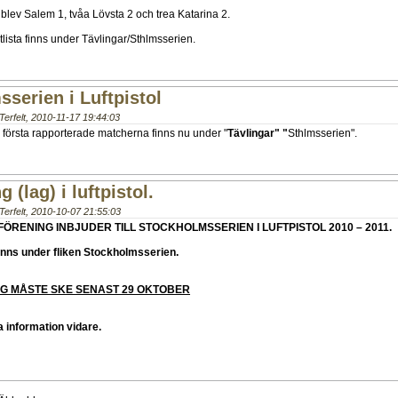
 blev Salem 1, tvåa Lövsta 2 och trea Katarina 2.
tlista finns under Tävlingar/Sthlmsserien.
serien i Luftpistol
erfelt
,
2010-11-17 19:44:03
 första rapporterade matcherna finns nu under "
Tävlingar" "
Sthlmsserien".
g (lag) i luftpistol.
erfelt
,
2010-10-07 21:55:03
ÖRENING INBJUDER TILL STOCKHOLMSSERIEN I LUFTPISTOL 2010 – 2011.
inns under fliken Stockholmsserien.
G MÅSTE SKE SENAST 29 OKTOBER
 information vidare.