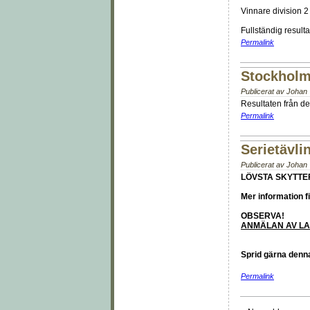
Vinnare division 2
Fullständig resulta
Permalink
Stockholms
Publicerat av
Johan T
Resultaten från de
Permalink
Serietävlin
Publicerat av
Johan T
LÖVSTA SKYTTEF
Mer information f
OBSERVA!
ANMÄLAN AV LA
Sprid gärna denna
Permalink