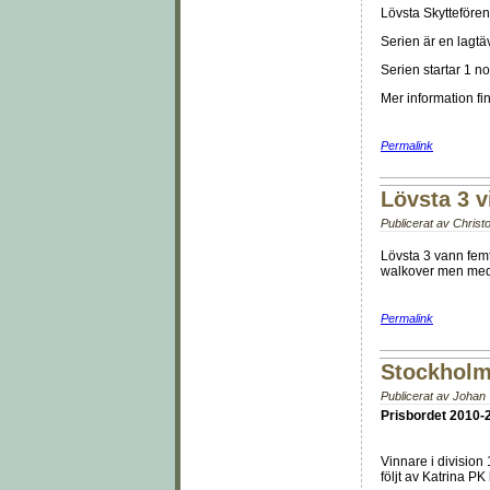
Lövsta Skyttefören
Serien är en lagtä
Serien startar 1 n
Mer information f
Permalink
Lövsta 3 v
Publicerat av
Christo
Lövsta 3 vann fem
walkover men med 
Permalink
Stockholm
Publicerat av
Johan T
Prisbordet 2010-
Vinnare i division 
följt av Katrina PK