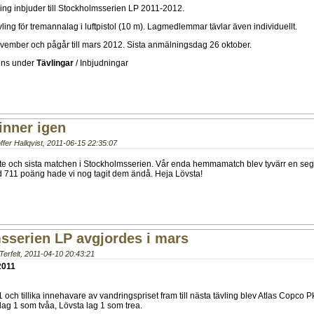
ing inbjuder till Stockholmsserien LP 2011-2012.
vling för tremannalag i luftpistol (10 m). Lagmedlemmar tävlar även individuellt.
ovember och pågår till mars 2012. Sista anmälningsdag 26 oktober.
inns under
Tävlingar
/ Inbjudningar
inner igen
ffer Hallqvist
,
2011-06-15 22:35:07
te och sista matchen i Stockholmsserien. Vår enda hemmamatch blev tyvärr en seg
711 poäng hade vi nog tagit dem ändå. Heja Lövsta!
sserien LP avgjordes i mars
erfelt
,
2011-04-10 20:43:21
2011
1 och tillika innehavare av vandringspriset fram till nästa tävling blev Atlas Copco Pk
 lag 1 som tvåa, Lövsta lag 1 som trea.