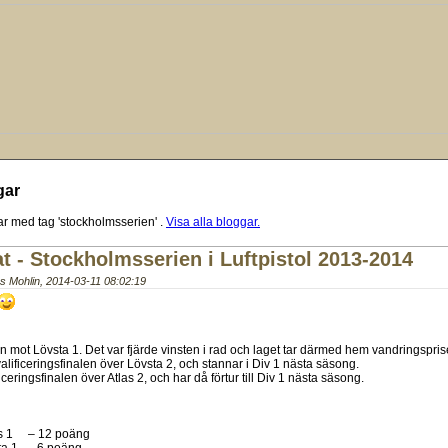
gar
r med tag 'stockholmsserien'
.
Visa alla bloggar.
at - Stockholmsserien i Luftpistol 2013-2014
s Mohlin
,
2014-03-11 08:02:19
en mot Lövsta 1. Det var fjärde vinsten i rad och laget tar därmed hem vandringspris
alificeringsfinalen över Lövsta 2, och stannar i Div 1 nästa säsong.
iceringsfinalen över Atlas 2, och har då förtur till Div 1 nästa säsong.
as 1 – 12 poäng