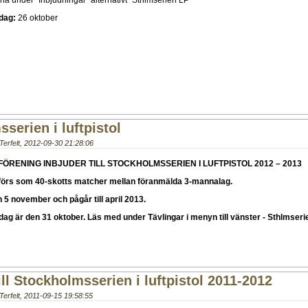
na under "Inbjudningar" alternativt "Sthlmserien LP"
dag:
26 oktober
serien i luftpistol
erfelt
,
2012-09-30 21:28:06
FÖRENING INBJUDER TILL
STOCKHOLMSSERIEN I LUFTPISTOL 2012 – 2013
örs som 40-skotts matcher mellan föranmälda 3-mannalag.
n 5 november och pågår till april 2013.
ag är den 31 oktober. Läs med under Tävlingar i menyn till vänster - Sthlmseri
ill Stockholmsserien i luftpistol 2011-2012
erfelt
,
2011-09-15 19:58:55