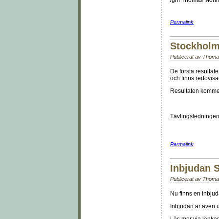
/gm Thomas Mohl
Permalink
Stockholms
Publicerat av
Thoma
De första resultat
och finns redovisa
Resultaten kommer 
Tävlingsledninge
Permalink
Inbjudan S
Publicerat av
Thoma
Nu finns en inbjud
Inbjudan är även ut