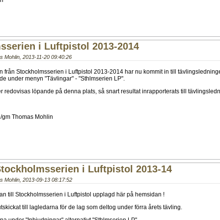
in
serien i Luftpistol 2013-2014
s Mohlin
,
2013-11-20 09:40:26
en från Stockholmsserien i Luftpistol 2013-2014 har nu kommit in till tävlingslednin
de under menyn "Tävlingar" - "Sthlmserien LP".
redovisas löpande på denna plats, så snart resultat inrapporterats till tävlingsled
n/gm Thomas Mohlin
tockholmsserien i Luftpistol 2013-14
s Mohlin
,
2013-09-13 08:17:52
an till Stockholmsserien i Luftpistol upplagd här på hemsidan !
skickat till lagledarna för de lag som deltog under förra årets tävling.