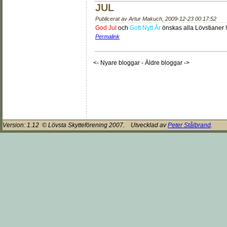
JUL
Publicerat av
Artur Makuch
,
2009-12-23 00:17:52
God Jul
och
Gott Nytt År
önskas alla Lövstianer !!
Permalink
<- Nyare bloggar
-
Äldre bloggar ->
Version:
1.12
© Lövsta Skytteförening 2007. Utvecklad av
Peter Stålbrand
.