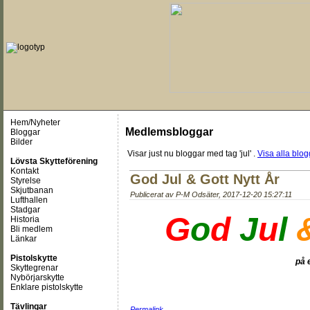
Hem/Nyheter
Medlemsbloggar
Bloggar
Bilder
Visar just nu
bloggar med tag 'jul'
.
Visa alla blog
Lövsta Skytteförening
Kontakt
God Jul & Gott Nytt År
Styrelse
Skjutbanan
Publicerat av
P-M Odsäter
,
2017-12-20 15:27:11
Lufthallen
Stadgar
G
o
d
J
u
l
Historia
Bli medlem
Länkar
Pistolskytte
på 
Skyttegrenar
Nybörjarskytte
Enklare pistolskytte
Tävlingar
Permalink